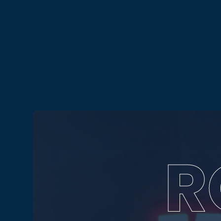
Video-
Player
R