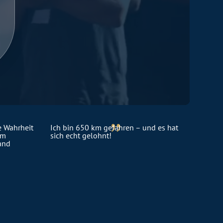
{
e Wahrheit
Ich bin 650 km gefahren – und es hat
um
sich echt gelohnt!
and