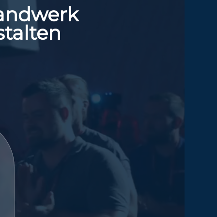
Handwerk
talten