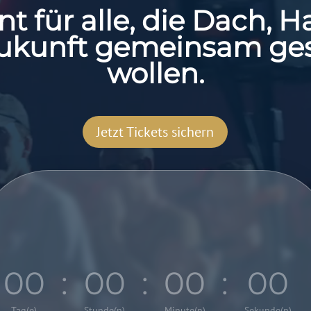
nt für alle, die Dach, 
ukunft gemeinsam ges
wollen.
Jetzt Tickets sichern
000
:
00
:
00
:
00
Tag(e)
Stunde(n)
Minute(n)
Sekunde(n)